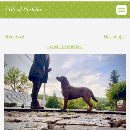
CHS od Hošťálky
Předchozí
Následující
Spustit prezentaci