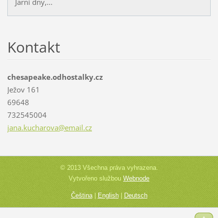
Jarní dny,...
Kontakt
chesapeake.odhostalky.cz
Ježov 161
69648
732545004
jana.kuc
harova@e
mail.cz
© 2013 Všechna práva vyhrazena.
Vytvořeno službou
Webnode
Čeština
|
English
|
Deutsch