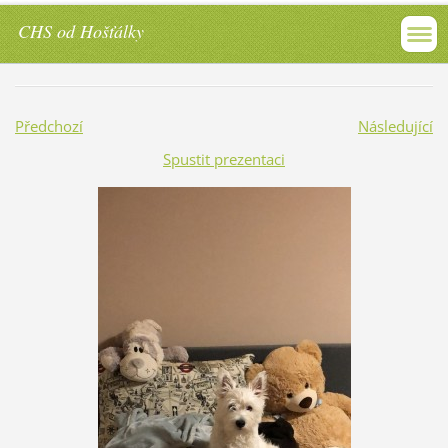
CHS od Hošťálky
Předchozí
Následující
Spustit prezentaci