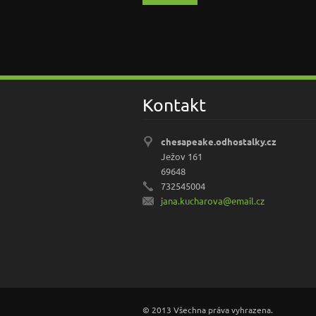
Kontakt
chesapeake.odhostalky.cz
Ježov 161
69648
732545004
jana.kuc
harova@e
mail.cz
© 2013 Všechna práva vyhrazena.