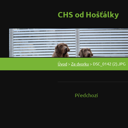
CHS od Hošťálky
Úvod
>
Ze dvorku
>
DSC_0142 (2).JPG
Předchozí