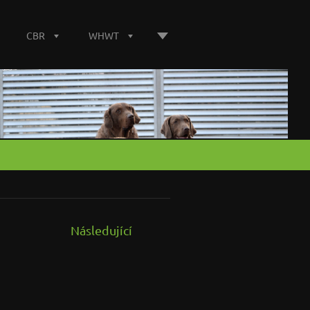
CBR
WHWT
Následující