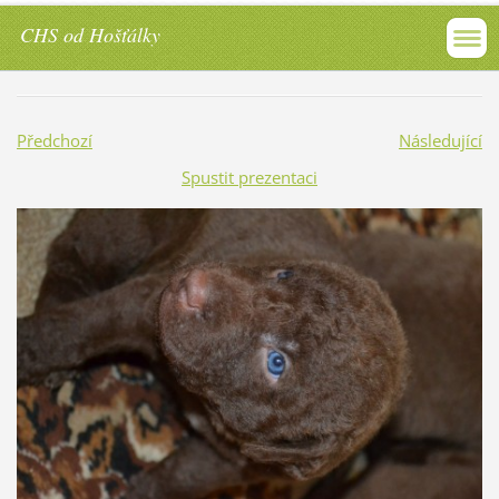
CHS od Hošťálky
Předchozí
Následující
Spustit prezentaci