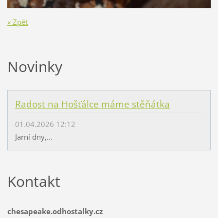
« Zpět
Novinky
Radost na Hošťálce máme stěňátka
01.04.2026 12:12
Jarní dny,...
Kontakt
chesapeake.odhostalky.cz