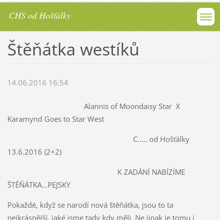
CHS od Hošťálky
Štěňátka westíků
14.06.2016 16:54
Alannis of Moondaisy Star X
Karamynd Goes to Star West
C..... od Hošťálky
13.6.2016 (2+2)
K ZADÁNÍ NABÍZÍME
ŠTĚŇÁTKA...PEJSKY
Pokaždé, když se narodí nová štěňátka, jsou to ta
nejkrásnější, jaké jsme tady kdy měli. Ne jinak je tomu i