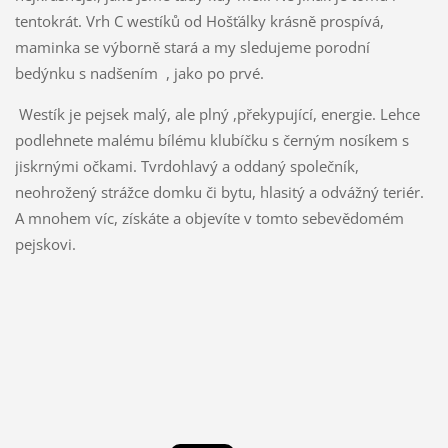
tentokrát. Vrh C westíků od Hošťálky krásně prospívá,
maminka se výborně stará a my sledujeme porodní
bedýnku s nadšením , jako po prvé.
Westík je pejsek malý, ale plný ,překypující, energie. Lehce
podlehnete malému bílému klubíčku s černým nosíkem s
jiskrnými očkami. Tvrdohlavý a oddaný společník,
neohrožený strážce domku či bytu, hlasitý a odvážný teriér.
A mnohem víc, získáte a objevíte v tomto sebevědomém
pejskovi.